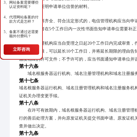
3、
网站备案需要哪些
（四）证明申请单位信誉的材料。
认证资料呢？
第十四条
4、
代理网站备案的付
申请材料齐全、符合法定形式的，电信管理机构应当向申
款方式是怎样？
构应当场或者在5个工作日内一次性书面告知申请单位需要补
5、
备案不通过还需要
第十五条
额外付费吗？
电信管理机构应当自受理之日起20个工作日内完成审查，
立即咨询
构负责人批准，可以延长10个工作日，并将延长期限的理由告
颁发相应的许可文件；不予许可的，应当书面通知申请单位并
第十六条
域名根服务器运行机构、域名注册管理机构和域名注册服
第十七条
域名根服务器运行机构、域名注册管理机构和域名注册服务机构
证机关办理变更手续。
第十八条
在许可有效期内，域名根服务器运行机构、域名注册管理
行的善后处理方案，并向原发证机关提交书面申请。原发证机关
查并做出决定。
第十九条