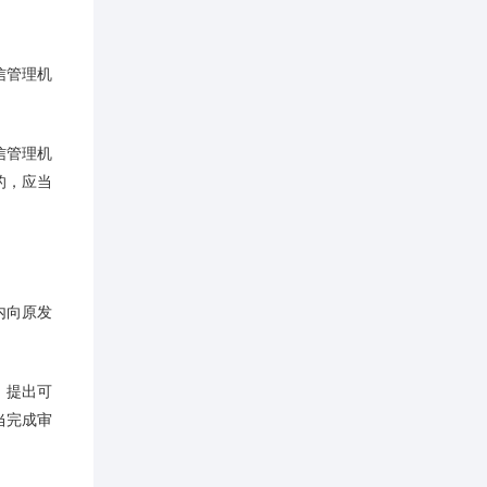
信管理机
信管理机
的，应当
内向原发
，提出可
当完成审