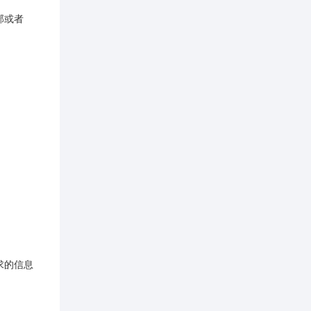
部或者
；
求的信息