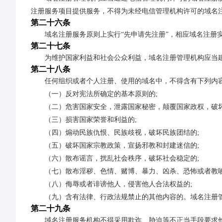
注册服务项目提供服务，不得为未经电信管理机构许可的域名
第二十六条
域名注册服务原则上实行“先申请先注册”，相应域名注册
第二十七条
为维护国家利益和社会公众利益，域名注册管理机构应当
第二十八条
任何组织或者个人注册、使用的域名中，不得含有下列内
（一）反对宪法所确定的基本原则的;
（二）危害国家安全，泄露国家秘密，颠覆国家政权，破坏
（三）损害国家荣誉和利益的;
（四）煽动民族仇恨、民族歧视，破坏民族团结的;
（五）破坏国家宗教政策，宣扬邪教和封建迷信的;
（六）散布谣言，扰乱社会秩序，破坏社会稳定的;
（七）散布淫秽、色情、赌博、暴力、凶杀、恐怖或者教唆
（八）侮辱或者诽谤他人，侵害他人合法权益的;
（九）含有法律、行政法规禁止的其他内容的。域名注册
第二十九条
域名注册服务机构不得采用欺诈、胁迫等不正当手段要求