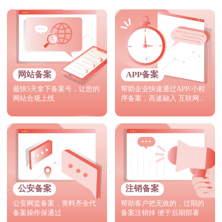
网站备案
APP备案
最快5天拿下备案号，让您的
帮助企业快速通过APP/小程
网站合规上线
序备案，高速融入 互联网...
公安备案
注销备案
公安网监备案，资料齐全代
帮助客户把无效的，过期的
备案操作保通过
备案注销掉 便于后期部署